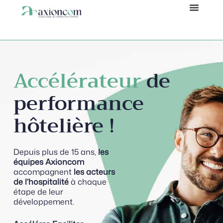
Accueil
Panneau de gestion des cookies
Accélérateur
de
performance
hôtelière !
Depuis plus de 15 ans,
les
équipes Axioncom
accompagnent
les acteurs
de l’hospitalité
à chaque
étape de leur
développement.