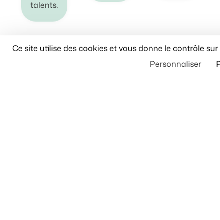
talents.
Ce site utilise des cookies et vous donne le contrôle su
Contactez-nous
Personnaliser
P
Notre organisation :
l’écosystème
Axioncom
Une équipe organisée autour de 10
expertises et 8 filiales.
Une expertise,