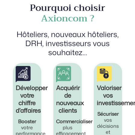
Pourquoi choisir
Axioncom ?
Hôteliers, nouveaux hôteliers,
DRH, investisseurs vous
souhaitez…
Développer
Acquérir
Valoriser
votre
de
vos
chiffre
nouveaux
investisseme
d’affaires
clients
Sécuriser
vos
Booster
Commercialiser
décisions
votre
plus
et
performance
efficacement